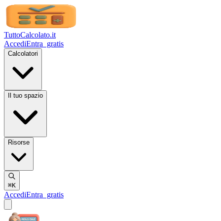
TuttoCalcolato
.it
Accedi
Entra
gratis
Calcolatori
Il tuo spazio
Risorse
⌘K
Accedi
Entra
gratis