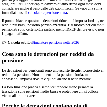
scaglioni IRPEF: per capire davvero quanto ricevi ogni mese devi
considerare anche il peso delle detrazioni fiscali. Se vuoi una stima
immediata, usa il
calcolatore pensione netta
.
Il punto chiave e questo: le detrazioni riducono l imposta lorda e, nei
redditi piu bassi, possono perfino azzerarla. E il motivo per cui molti
pensionati sotto certe soglie pagano meno IRPEF del previsto o non
la pagano affatto.
👉
Calcola subito:
Simulatore pensione netta 2026
Cosa sono le detrazioni per redditi da
pensione
Le detrazioni per pensionati sono uno
sconto fiscale
riconosciuto ai
redditi da pensione. Non aumentano la pensione lorda, ma
abbassano l imposta dovuta e quindi alzano il netto mensile.
La loro funzione pratica e semplice: rendere meno pesante la
tassazione sulle pensioni medio-basse e proteggere chi si colloca
vicino alla
no tax area
.
Perche le detrazioni contano piu di