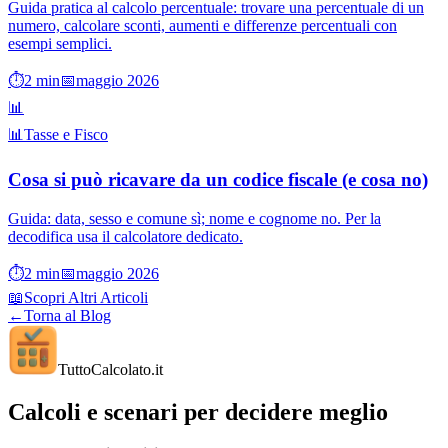
Guida pratica al calcolo percentuale: trovare una percentuale di un
numero, calcolare sconti, aumenti e differenze percentuali con
esempi semplici.
⏱️
2
min
📅
maggio 2026
📊
📊
Tasse e Fisco
Cosa si può ricavare da un codice fiscale (e cosa no)
Guida: data, sesso e comune sì; nome e cognome no. Per la
decodifica usa il calcolatore dedicato.
⏱️
2
min
📅
maggio 2026
📖
Scopri Altri Articoli
←
Torna al Blog
TuttoCalcolato
.it
Calcoli e scenari per decidere meglio