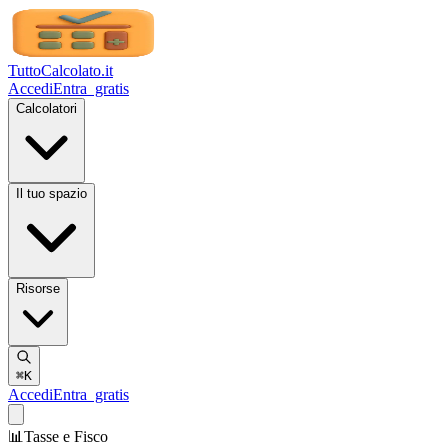
TuttoCalcolato
.it
Accedi
Entra
gratis
Calcolatori
Il tuo spazio
Risorse
⌘K
Accedi
Entra
gratis
📊
Tasse e Fisco