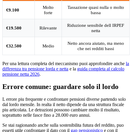
Molto
Tassazione quasi nulla o molto
€9.100
forte
bassa
Riduzione sensibile dell IRPEF
€19.500
Rilevante
netta
Netto ancora aiutato, ma meno
€32.500
Medio
che nei redditi bassi
Per una lettura completa del meccanismo puoi approfondire anche
la
differenza tra pensione lorda e netta
e la
guida completa al calcolo
pensione netta 2026
.
Errore comune: guardare solo il lordo
L errore piu frequente e confrontare pensioni diverse partendo solo
dal lordo mensile. In realta il netto dipende da una struttura fiscale
piu articolata. Le detrazioni possono cambiare molto il risultato,
soprattutto nelle fasce fino a 28.000 euro annui.
Se stai ragionando anche sulla sostenibilita futura del reddito, puo
esserti utile confrontare il dato con il
gap pensionistico
e con il