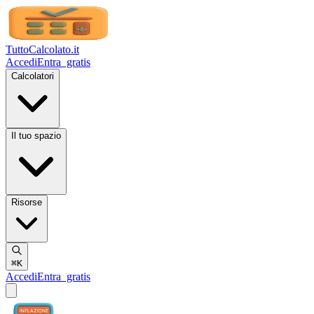
TuttoCalcolato
.it
Accedi
Entra
gratis
Calcolatori
Il tuo spazio
Risorse
⌘K
Accedi
Entra
gratis