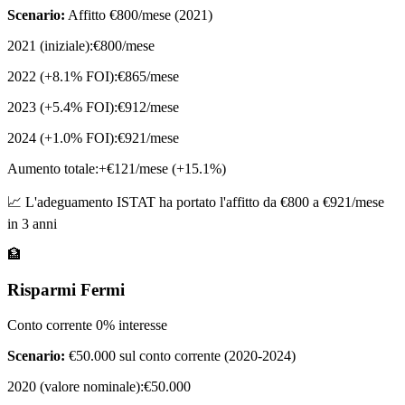
Scenario:
Affitto €800/mese (2021)
2021 (iniziale):
€800/mese
2022 (+8.1% FOI):
€865/mese
2023 (+5.4% FOI):
€912/mese
2024 (+1.0% FOI):
€921/mese
Aumento totale:
+€121/mese (+15.1%)
📈 L'adeguamento ISTAT ha portato l'affitto da €800 a €921/mese
in 3 anni
🏦
Risparmi Fermi
Conto corrente 0% interesse
Scenario:
€50.000 sul conto corrente (2020-2024)
2020 (valore nominale):
€50.000