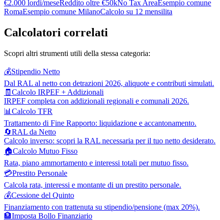
€2.000 lordi/mese
Reddito oltre €50k
No Tax Area
Esempio comune
Roma
Esempio comune Milano
Calcolo su 12 mensilita
Calcolatori correlati
Scopri altri strumenti utili della stessa categoria:
💰
Stipendio Netto
Dal RAL al netto con detrazioni 2026, aliquote e contributi simulati.
🧾
Calcolo IRPEF + Addizionali
IRPEF completa con addizionali regionali e comunali 2026.
📊
Calcolo TFR
Trattamento di Fine Rapporto: liquidazione e accantonamento.
🔄
RAL da Netto
Calcolo inverso: scopri la RAL necessaria per il tuo netto desiderato.
🏠
Calcolo Mutuo Fisso
Rata, piano ammortamento e interessi totali per mutuo fisso.
💳
Prestito Personale
Calcola rata, interessi e montante di un prestito personale.
💰
Cessione del Quinto
Finanziamento con trattenuta su stipendio/pensione (max 20%).
🏦
Imposta Bollo Finanziario