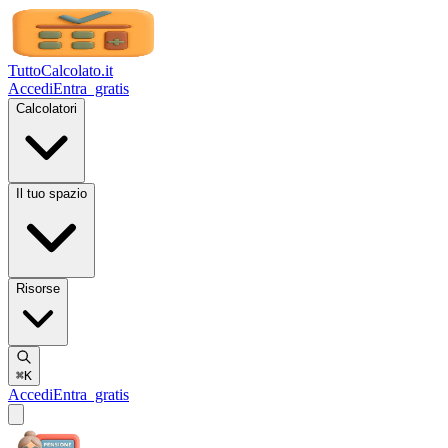
TuttoCalcolato
.it
Accedi
Entra
gratis
Calcolatori
Il tuo spazio
Risorse
⌘K
Accedi
Entra
gratis