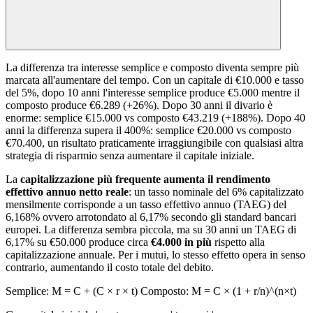
La differenza tra interesse semplice e composto diventa sempre più
marcata all'aumentare del tempo. Con un capitale di €10.000 e tasso
del 5%, dopo 10 anni l'interesse semplice produce €5.000 mentre il
composto produce €6.289 (+26%). Dopo 30 anni il divario è
enorme: semplice €15.000 vs composto €43.219 (+188%). Dopo 40
anni la differenza supera il 400%: semplice €20.000 vs composto
€70.400, un risultato praticamente irraggiungibile con qualsiasi altra
strategia di risparmio senza aumentare il capitale iniziale.
La
capitalizzazione più frequente aumenta il rendimento
effettivo annuo netto reale
: un tasso nominale del 6% capitalizzato
mensilmente corrisponde a un tasso effettivo annuo (TAEG) del
6,168% ovvero arrotondato al 6,17% secondo gli standard bancari
europei. La differenza sembra piccola, ma su 30 anni un TAEG di
6,17% su €50.000 produce circa
€4.000 in più
rispetto alla
capitalizzazione annuale. Per i mutui, lo stesso effetto opera in senso
contrario, aumentando il costo totale del debito.
Semplice: M = C + (C × r × t) Composto: M = C × (1 + r/n)^(n×t)