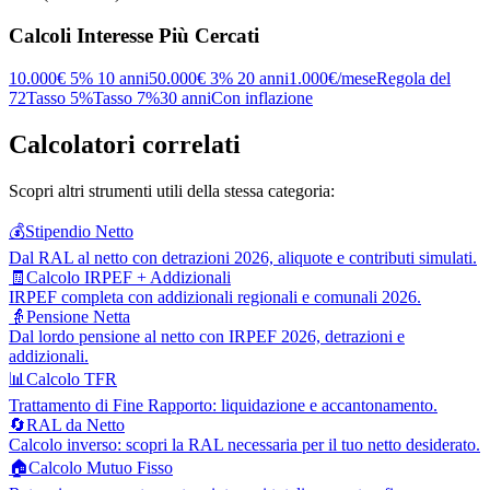
Calcoli Interesse Più Cercati
10.000€ 5% 10 anni
50.000€ 3% 20 anni
1.000€/mese
Regola del
72
Tasso 5%
Tasso 7%
30 anni
Con inflazione
Calcolatori correlati
Scopri altri strumenti utili della stessa categoria:
💰
Stipendio Netto
Dal RAL al netto con detrazioni 2026, aliquote e contributi simulati.
🧾
Calcolo IRPEF + Addizionali
IRPEF completa con addizionali regionali e comunali 2026.
👵
Pensione Netta
Dal lordo pensione al netto con IRPEF 2026, detrazioni e
addizionali.
📊
Calcolo TFR
Trattamento di Fine Rapporto: liquidazione e accantonamento.
🔄
RAL da Netto
Calcolo inverso: scopri la RAL necessaria per il tuo netto desiderato.
🏠
Calcolo Mutuo Fisso