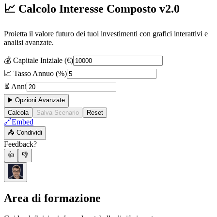
📈 Calcolo Interesse Composto v2.0
Proietta il valore futuro dei tuoi investimenti con grafici interattivi e
analisi avanzate.
💰 Capitale Iniziale (€)
📈 Tasso Annuo (%)
⏳ Anni
▶️
Opzioni Avanzate
Calcola
Salva Scenario
Reset
🔗
Embed
📤
Condividi
Feedback?
👍
👎
Area di formazione