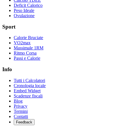
Calcolo TDEE
Deficit Calorico
Peso Ideale
Ovulazione
Sport
Calorie Bruciate
VO2max
Massimale 1RM
Ritmo Corsa
Passi e Calorie
Info
Tutti i Calcolatori
Cronologia locale
Embed Widget
Scadenze fiscali
Blog
Privacy
Termini
Contatti
Feedback