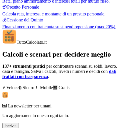
Rata, piano ammortamento e interessi totali per mutuo fisso.
💳
Prestito Personale
Calcola rata, interessi e montante di un prestito personale.
💰
Cessione del Quinto
Finanziamento con trattenuta su stipendio/pensione (max 20%).
TuttoCalcolato
.it
Calcoli e scenari per decidere meglio
137+
strumenti pratici
per confrontare scenari su soldi, lavoro,
casa e famiglia. Salva i calcoli, rivedi i numeri e decidi con
dati
trattati con trasparenza
.
⚡ Veloce
🔒 Sicuro
📱 Mobile
🆓 Gratis
💌 La newsletter per umani
Un aggiornamento onesto ogni tanto.
Iscriviti