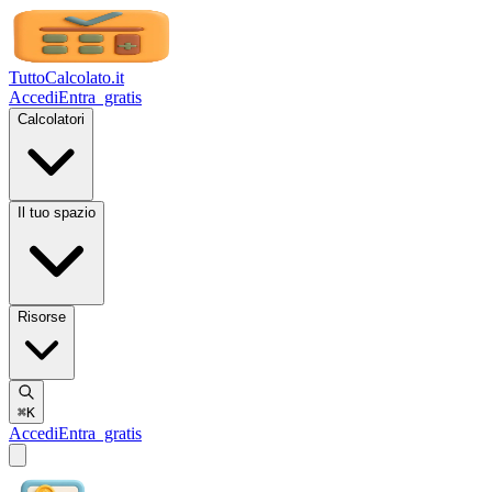
TuttoCalcolato
.it
Accedi
Entra
gratis
Calcolatori
Il tuo spazio
Risorse
⌘K
Accedi
Entra
gratis