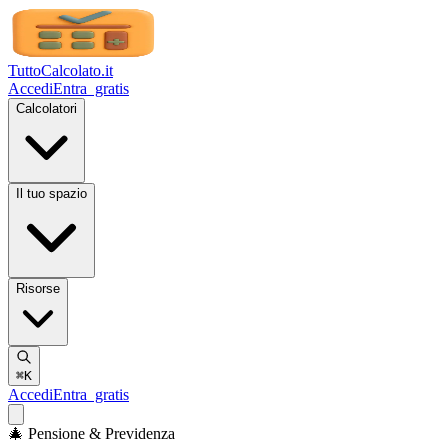
TuttoCalcolato
.it
Accedi
Entra
gratis
Calcolatori
Il tuo spazio
Risorse
⌘K
Accedi
Entra
gratis
🎄 Pensione & Previdenza