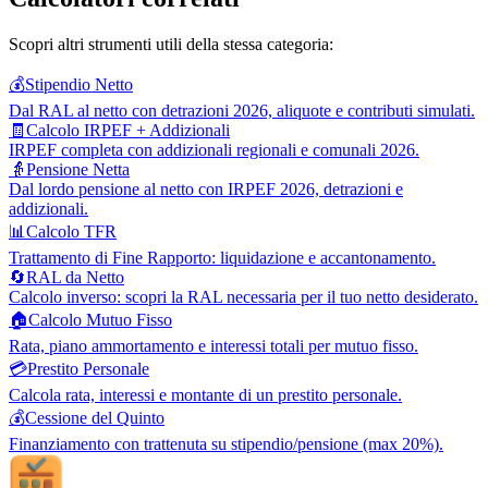
Scopri altri strumenti utili della stessa categoria:
💰
Stipendio Netto
Dal RAL al netto con detrazioni 2026, aliquote e contributi simulati.
🧾
Calcolo IRPEF + Addizionali
IRPEF completa con addizionali regionali e comunali 2026.
👵
Pensione Netta
Dal lordo pensione al netto con IRPEF 2026, detrazioni e
addizionali.
📊
Calcolo TFR
Trattamento di Fine Rapporto: liquidazione e accantonamento.
🔄
RAL da Netto
Calcolo inverso: scopri la RAL necessaria per il tuo netto desiderato.
🏠
Calcolo Mutuo Fisso
Rata, piano ammortamento e interessi totali per mutuo fisso.
💳
Prestito Personale
Calcola rata, interessi e montante di un prestito personale.
💰
Cessione del Quinto
Finanziamento con trattenuta su stipendio/pensione (max 20%).