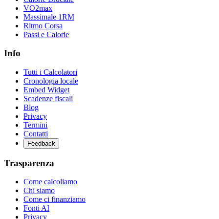
VO2max
Massimale 1RM
Ritmo Corsa
Passi e Calorie
Info
Tutti i Calcolatori
Cronologia locale
Embed Widget
Scadenze fiscali
Blog
Privacy
Termini
Contatti
Feedback
Trasparenza
Come calcoliamo
Chi siamo
Come ci finanziamo
Fonti AI
Privacy