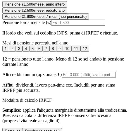
Pensione €1.500/mese, anno intero
Pensione €2.600/mese, reddito alto
Pensione €1.800/mese, 7 mesi (neo-pensionato)
Pensione lorda mensile (€)
Il lordo che vedi sul cedolino INPS, prima di IRPEF e ritenute.
Mesi di pensione percepiti nell'anno
1
2
3
4
5
6
7
8
9
10
11
12
12 = pensionato tutto l'anno. Meno di 12 se sei andato in pensione
durante l'anno.
Altri redditi annui (opzionale, €)
Affitti, dividendi, lavoro part-time ecc. Includili per una stima
IRPEF piu accurata.
Modalita di calcolo IRPEF
Semplice:
applica l'aliquota marginale direttamente alla tredicesima.
Precisa:
calcola la differenza IRPEF con/senza tredicesima
(progressivita reale a scaglioni).