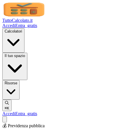
TuttoCalcolato
.it
Accedi
Entra
gratis
Calcolatori
Il tuo spazio
Risorse
⌘K
Accedi
Entra
gratis
💰 Previdenza pubblica