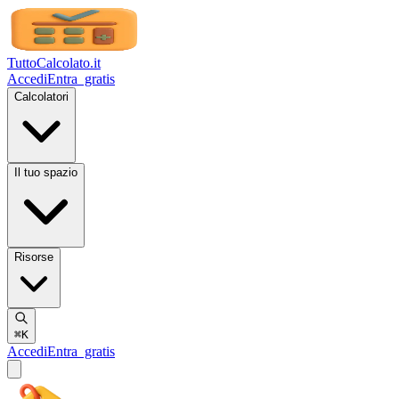
TuttoCalcolato
.it
Accedi
Entra
gratis
Calcolatori
Il tuo spazio
Risorse
⌘K
Accedi
Entra
gratis