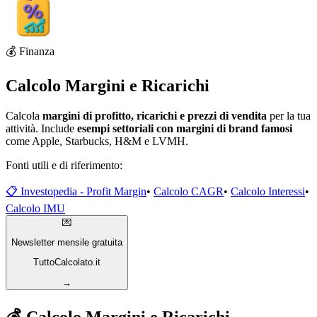
💰 Finanza
Calcolo Margini e Ricarichi
Calcola
margini di profitto, ricarichi e prezzi di vendita
per la tua
attività. Include
esempi settoriali con margini di brand famosi
come Apple, Starbucks, H&M e LVMH.
Fonti utili e di riferimento:
📋 Investopedia - Profit Margin
•
Calcolo CAGR
•
Calcolo Interessi
•
Calcolo IMU
💌
Newsletter mensile gratuita
TuttoCalcolato.it
→
💰 Calcolo Margini e Ricarichi