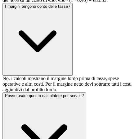
del 40% su un costo di €50: €50 / (1 - 0.40) = €83.33.
I margini tengono conto delle tasse?
No, i calcoli mostrano il margine lordo prima di tasse, spese
operative e altri costi. Per il margine netto devi sottrarre tutti i costi
aggiuntivi dal profitto lordo.
Posso usare questo calcolatore per servizi?