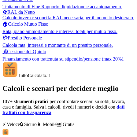
Trattamento di Fine Rapporto: liquidazione e accantonamento.
🔄
RAL da Netto
Calcolo inverso: scopri la RAL necessaria per il tuo netto desiderato.
🏠
Calcolo Mutuo Fisso
Rata, piano ammortamento e interessi totali per mutuo fisso.
💳
Prestito Personale
Calcola rata, interessi e montante di un prestito personale.
💰
Cessione del Quinto
Finanziamento con trattenuta su stipendio/pensione (max 20%).
TuttoCalcolato
.it
Calcoli e scenari per decidere meglio
137+
strumenti pratici
per confrontare scenari su soldi, lavoro,
casa e famiglia. Salva i calcoli, rivedi i numeri e decidi con
dati
trattati con trasparenza
.
⚡ Veloce
🔒 Sicuro
📱 Mobile
🆓 Gratis