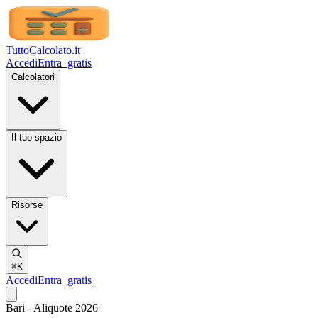
TuttoCalcolato
.it
Accedi
Entra
gratis
Calcolatori
Il tuo spazio
Risorse
⌘K
Accedi
Entra
gratis
Bari - Aliquote 2026