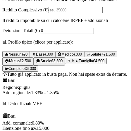
Reddito Complessivo (€)
Il reddito imponibile su cui calcolare IRPEF e addizionali
Detrazioni Totali (€)
📊 Profilo tipico (clicca per applicare):
👤
Nessuna
€
0
💊
Base
€
300
🏥
Medico
€
800
🦷
Salute+
€
1.500
🏠
Mutuo
€
2.500
🎓
Studio
€
3.500
👨‍👩‍👧
Famiglia
€
4.500
🏡
Completo
€
6.000
💡
Tutto già applicato in busta paga. Non hai spese extra da detrarre.
🏛️
Bari
Regione:
puglia
Add. regionale:
1.33% - 1.85%
📊 Dati ufficiali MEF
🏙️
Bari
Add. comunale:
0.80%
Esenzione fino a:
€
15.000