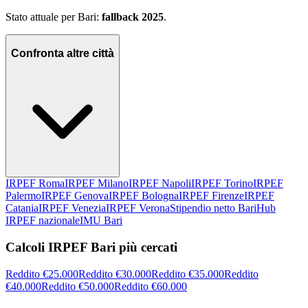
Stato attuale per
Bari
:
fallback 2025
.
Confronta altre città
IRPEF
Roma
IRPEF
Milano
IRPEF
Napoli
IRPEF
Torino
IRPEF
Palermo
IRPEF
Genova
IRPEF
Bologna
IRPEF
Firenze
IRPEF
Catania
IRPEF
Venezia
IRPEF
Verona
Stipendio netto
Bari
Hub
IRPEF nazionale
IMU
Bari
Calcoli IRPEF Bari più cercati
Reddito €25.000
Reddito €30.000
Reddito €35.000
Reddito
€40.000
Reddito €50.000
Reddito €60.000