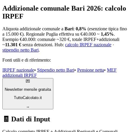
Addizionale comunale Bari 2026: calcolo
IRPEF
Aliquota addizionale comunale a
Bari
:
0,8
%
(esenzione tipica fino
a
15.000 €
)
. Regionale
Puglia
effettiva su €40.000 ~
1,45
%
.
Esempio €40.000: comunale ~
320 €
, totale IRPEF+addizionali
~
11.301 €
senza detrazioni. Hub:
calcolo IRPEF nazionale
·
stipendio netto
Bari
.
Fonti utili e di riferimento:
IRPEF nazionale
•
Stipendio netto Bari
•
Pensione netta
•
MEF
addizionali IRPEF
💌
Newsletter mensile gratuita
TuttoCalcolato.it
→
🧾 Dati di Input
Calcolo completo IRPEF + Addizionali Regionali e Comunali