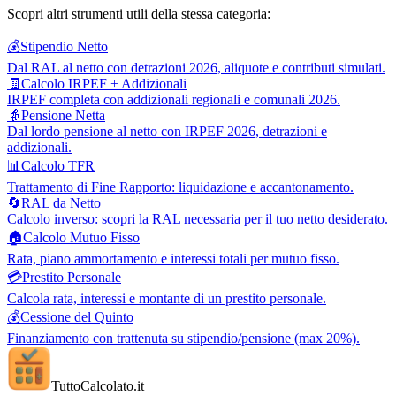
Scopri altri strumenti utili della stessa categoria:
💰
Stipendio Netto
Dal RAL al netto con detrazioni 2026, aliquote e contributi simulati.
🧾
Calcolo IRPEF + Addizionali
IRPEF completa con addizionali regionali e comunali 2026.
👵
Pensione Netta
Dal lordo pensione al netto con IRPEF 2026, detrazioni e
addizionali.
📊
Calcolo TFR
Trattamento di Fine Rapporto: liquidazione e accantonamento.
🔄
RAL da Netto
Calcolo inverso: scopri la RAL necessaria per il tuo netto desiderato.
🏠
Calcolo Mutuo Fisso
Rata, piano ammortamento e interessi totali per mutuo fisso.
💳
Prestito Personale
Calcola rata, interessi e montante di un prestito personale.
💰
Cessione del Quinto
Finanziamento con trattenuta su stipendio/pensione (max 20%).
TuttoCalcolato
.it