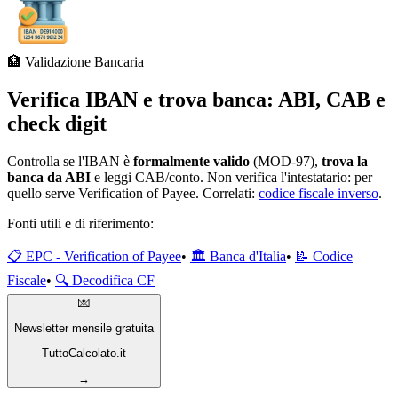
🏦 Validazione Bancaria
Verifica IBAN e trova banca: ABI, CAB e
check digit
Controlla se l'IBAN è
formalmente valido
(MOD-97),
trova la
banca da ABI
e leggi CAB/conto. Non verifica l'intestatario:
per
quello serve Verification of Payee. Correlati:
codice fiscale inverso
.
Fonti utili e di riferimento:
📋 EPC - Verification of Payee
•
🏛️ Banca d'Italia
•
📝 Codice
Fiscale
•
🔍 Decodifica CF
💌
Newsletter mensile gratuita
TuttoCalcolato.it
→