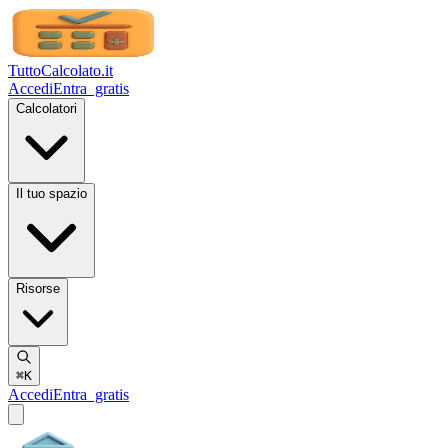
TuttoCalcolato
.it
Accedi
Entra
gratis
Calcolatori
Il tuo spazio
Risorse
⌘K
Accedi
Entra
gratis