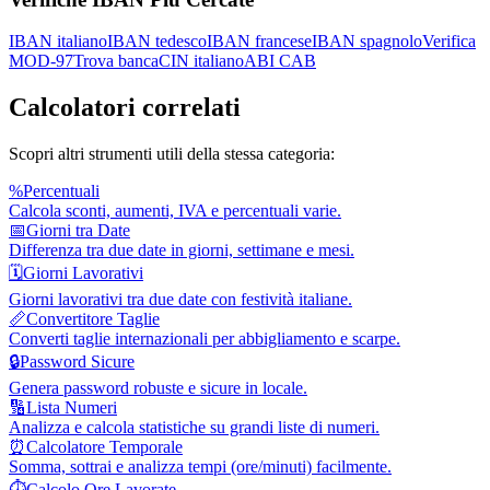
IBAN italiano
IBAN tedesco
IBAN francese
IBAN spagnolo
Verifica
MOD-97
Trova banca
CIN italiano
ABI CAB
Calcolatori correlati
Scopri altri strumenti utili della stessa categoria:
%
Percentuali
Calcola sconti, aumenti, IVA e percentuali varie.
📅
Giorni tra Date
Differenza tra due date in giorni, settimane e mesi.
🗓️
Giorni Lavorativi
Giorni lavorativi tra due date con festività italiane.
📏
Convertitore Taglie
Converti taglie internazionali per abbigliamento e scarpe.
🔒
Password Sicure
Genera password robuste e sicure in locale.
🔢
Lista Numeri
Analizza e calcola statistiche su grandi liste di numeri.
⏰
Calcolatore Temporale
Somma, sottrai e analizza tempi (ore/minuti) facilmente.
⏱️
Calcolo Ore Lavorate