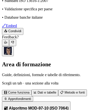
• Standard ISO 13616-1:2007
• Validazione specifica per paese
• Database banche italiane
🔗
Embed
📤
Condividi
Feedback?
👍
👎
Area di formazione
Guide, definizioni, formule e tabelle di riferimento.
Scegli un tab · una sezione alla volta
🧮
Come funziona
📊
Dati e tabelle
📋
Metodo e fonti
📎
Approfondimenti
🔐 Algoritmo MOD-97-10 (ISO 7064)