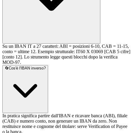
Su un IBAN IT a 27 caratteri: ABI = posizioni 6-10, CAB = 11-15,
conto = ultime 12. Esempio strutturale: IT60 X 03069 [CAB 5 cifre]
[conto 12]. Lo strumento legge questi blocchi dopo la verifica
MOD-97.
🔄
Cos'è l'IBAN inverso?
In pratica significa partire dall'IBAN e ricavare banca (ABI), filiale
(CAB) e numero conto, non generare un IBAN da zero. Non
restituisce nome e cognome del titolare: serve Verification of Payee
o la banca.