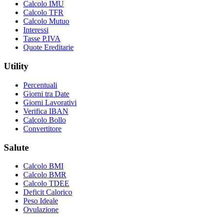
Calcolo IMU
Calcolo TFR
Calcolo Mutuo
Interessi
Tasse P.IVA
Quote Ereditarie
Utility
Percentuali
Giorni tra Date
Giorni Lavorativi
Verifica IBAN
Calcolo Bollo
Convertitore
Salute
Calcolo BMI
Calcolo BMR
Calcolo TDEE
Deficit Calorico
Peso Ideale
Ovulazione