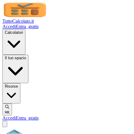
TuttoCalcolato
.it
Accedi
Entra
gratis
Calcolatori
Il tuo spazio
Risorse
⌘K
Accedi
Entra
gratis