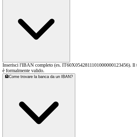
Inserisci l'IBAN completo (es. IT60X0542811101000000123456). Il tool
è formalmente valido.
🏦
Come trovare la banca da un IBAN?