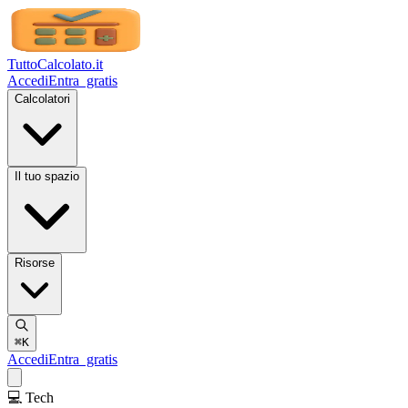
TuttoCalcolato
.it
Accedi
Entra
gratis
Calcolatori
Il tuo spazio
Risorse
⌘K
Accedi
Entra
gratis
💻 Tech