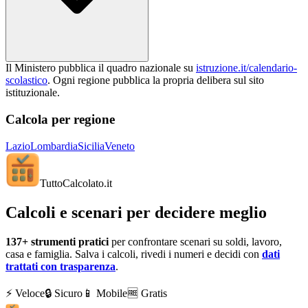
Il Ministero pubblica il quadro nazionale su
istruzione.it/calendario-
scolastico
. Ogni regione pubblica la propria delibera sul sito
istituzionale.
Calcola per regione
Lazio
Lombardia
Sicilia
Veneto
TuttoCalcolato
.it
Calcoli e scenari per decidere meglio
137+
strumenti pratici
per confrontare scenari su soldi, lavoro,
casa e famiglia. Salva i calcoli, rivedi i numeri e decidi con
dati
trattati con trasparenza
.
⚡ Veloce
🔒 Sicuro
📱 Mobile
🆓 Gratis