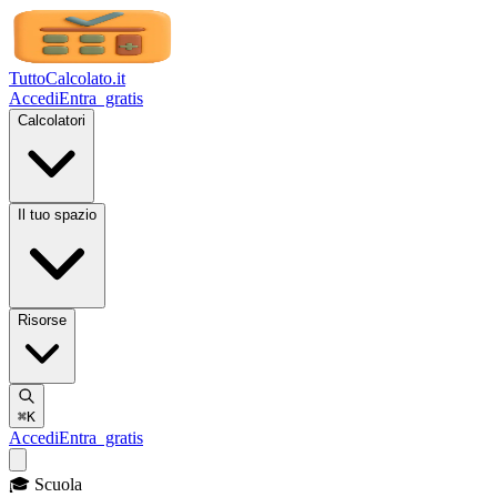
TuttoCalcolato
.it
Accedi
Entra
gratis
Calcolatori
Il tuo spazio
Risorse
⌘K
Accedi
Entra
gratis
🎓 Scuola