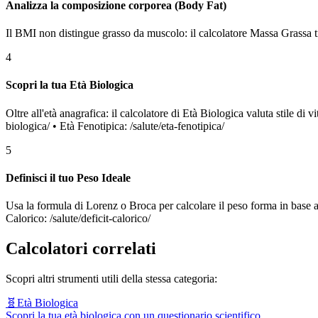
Analizza la composizione corporea (Body Fat)
Il BMI non distingue grasso da muscolo: il calcolatore Massa Grassa t
4
Scopri la tua Età Biologica
Oltre all'età anagrafica: il calcolatore di Età Biologica valuta stile di
biologica/ • Età Fenotipica: /salute/eta-fenotipica/
5
Definisci il tuo Peso Ideale
Usa la formula di Lorenz o Broca per calcolare il peso forma in base a s
Calorico: /salute/deficit-calorico/
Calcolatori correlati
Scopri altri strumenti utili della stessa categoria:
🧬
Età Biologica
Scopri la tua età biologica con un questionario scientifico.