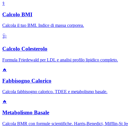
⚕️
Calcolo BMI
Calcola il tuo BMI. Indice di massa corporea.
🩺
Calcolo Colesterolo
Formula Friedewald per LDL e analisi profilo lipidico completo.
🔥
Fabbisogno Calorico
Calcola fabbisogno calorico. TDEE e metabolismo basale.
🔥
Metabolismo Basale
Calcola BMR con formule scientifiche. Harris-Benedict, Mifflin-St Je