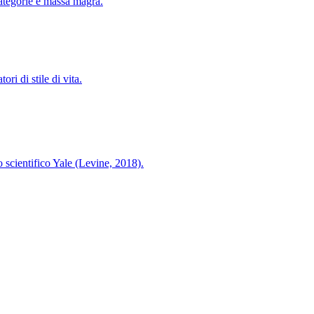
ategorie e massa magra.
ori di stile di vita.
o scientifico Yale (Levine, 2018).