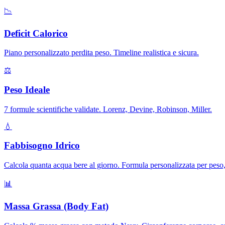
📉
Deficit Calorico
Piano personalizzato perdita peso. Timeline realistica e sicura.
⚖️
Peso Ideale
7 formule scientifiche validate. Lorenz, Devine, Robinson, Miller.
💧
Fabbisogno Idrico
Calcola quanta acqua bere al giorno. Formula personalizzata per peso, 
📊
Massa Grassa (Body Fat)