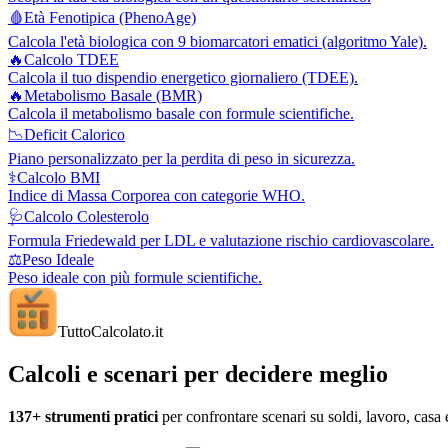
🩸
Età Fenotipica (PhenoAge)
Calcola l'età biologica con 9 biomarcatori ematici (algoritmo Yale).
🔥
Calcolo TDEE
Calcola il tuo dispendio energetico giornaliero (TDEE).
🔥
Metabolismo Basale (BMR)
Calcola il metabolismo basale con formule scientifiche.
📉
Deficit Calorico
Piano personalizzato per la perdita di peso in sicurezza.
⚕️
Calcolo BMI
Indice di Massa Corporea con categorie WHO.
🩺
Calcolo Colesterolo
Formula Friedewald per LDL e valutazione rischio cardiovascolare.
⚖️
Peso Ideale
Peso ideale con più formule scientifiche.
TuttoCalcolato
.it
Calcoli e scenari per decidere meglio
137+
strumenti pratici
per confrontare scenari su soldi, lavoro, casa 