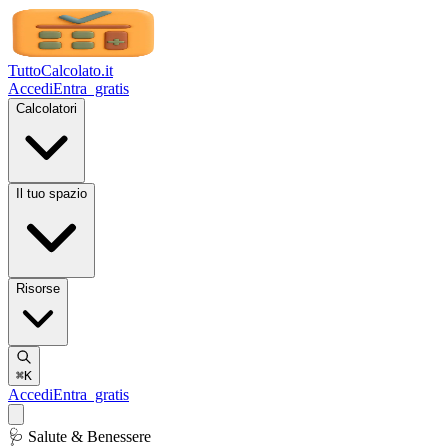
TuttoCalcolato
.it
Accedi
Entra
gratis
Calcolatori
Il tuo spazio
Risorse
⌘K
Accedi
Entra
gratis
🩺 Salute & Benessere