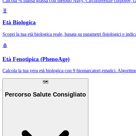
Calcola % massa grassa con metodo Navy. Circonferenze corporee, c
🧬
Età Biologica
Scopri la tua età biologica reale, basata su parametri fisiologici e indicat
🩸
Età Fenotipica (PhenoAge)
Calcola la tua vera età biologica con 9 biomarcatori ematici. Algoritm
🗺️
Percorso Salute Consigliato