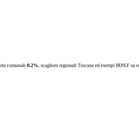
uota comunale
0.2
%
, scaglioni regionali
Toscana
ed esempi IRPEF su redd