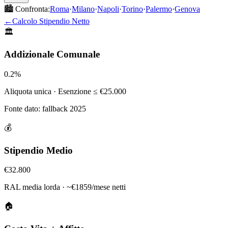
🏙️ Confronta:
Roma
·
Milano
·
Napoli
·
Torino
·
Palermo
·
Genova
←
Calcolo Stipendio Netto
🏛️
Addizionale Comunale
0.2
%
Aliquota unica
· Esenzione ≤ €25.000
Fonte dato:
fallback 2025
💰
Stipendio Medio
€
32.800
RAL media lorda · ~€
1859
/mese netti
🏠