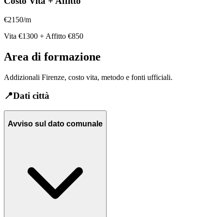
Costo Vita + Affitto
€
2150
/m
Vita €
1300
+ Affitto €
850
Area di formazione
Addizionali Firenze, costo vita, metodo e fonti ufficiali.
📍
Dati città
Avviso sul dato comunale