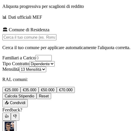
Aliquota progressiva per scaglioni di reddito
📊 Dati ufficiali MEF
🏛️ Comune di Residenza
Cerca il tuo comune per applicare automaticamente l'aliquota corretta
Familiari a Carico
Tipo Contratto
Mensilità
RAL comuni:
€25.000
€35.000
€50.000
€70.000
Calcola Stipendio
Reset
📤
Condividi
Feedback?
👍
👎