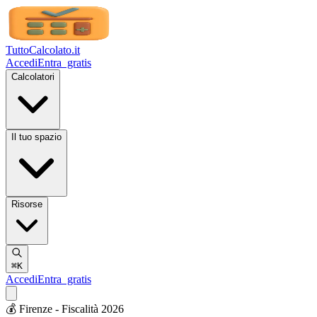
TuttoCalcolato
.it
Accedi
Entra
gratis
Calcolatori
Il tuo spazio
Risorse
⌘K
Accedi
Entra
gratis
💰 Firenze - Fiscalità 2026