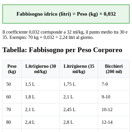
Fabbisogno idrico (litri) = Peso (kg) × 0,032
Il coefficiente 0,032 corrisponde a 32 ml/kg, il punto medio tra 30 e
35. Esempio: 70 kg × 0,032 = 2,24 litri al giorno.
Tabella: Fabbisogno per Peso Corporeo
Peso
Litri/giorno (30
Litri/giorno (35
Bicchieri
(kg)
ml/kg)
ml/kg)
(200 ml)
50
1,5 L
1,75 L
7-9
60
1,8 L
2,1 L
9-10
70
2,1 L
2,45 L
10-12
80
2,4 L
2,8 L
12-14