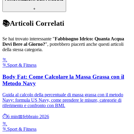
+
📚
Articoli Correlati
Se hai trovato interessante "
Fabbisogno Idrico: Quanta Acqua
Devi Bere al Giorno?
", potrebbero piacerti anche questi articoli
della stessa categoria.
🏃
🏃
Sport & Fitness
Body Fat: Come Calcolare la Massa Grassa con il
Metodo Navy
Guida al calcolo della percentuale di massa grassa con il metodo
Navy: formula US Navy, come prendere le misure, categorie di
riferimento e confronto con BMI.
⏱️
6
min
📅
febbraio 2026
🏃
🏃
Sport & Fitness