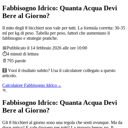
Fabbisogno Idrico: Quanta Acqua Devi
Bere al Giorno?
Il mito degli 8 bicchieri non vale per tutti. La formula corretta: 30-35
ml per kg di peso. Tabella per peso, fattori che aumentano il
fabbisogno e strategie pratiche.
📅
Pubblicato il
14 febbraio 2026 alle ore 10:00
⏱️
4
minuti di lettura
📄
795
parole
🧮 Vuoi il risultato subito? Usa il calcolatore collegato a questo
articolo.
Calcolatore Fabbisogno Idrico
→
🏃
Fabbisogno Idrico: Quanta Acqua Devi
Bere al Giorno?
Gli 8 bicchieri al giorno sono una regola che senti ovunque. Ma da
dove arriva? E vale davvero per tutti? La risposta breve: no. Il