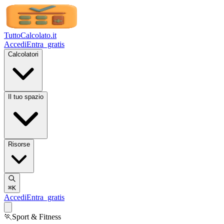
TuttoCalcolato
.it
Accedi
Entra
gratis
Calcolatori
Il tuo spazio
Risorse
⌘K
Accedi
Entra
gratis
🏃
Sport & Fitness