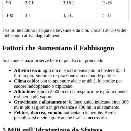
90
2,7 L
3,15 L
13-16
100
3 L
3,5 L
15-17
I valori includono l'acqua da bevande e da cibi. Circa il 20-30% del
fabbisogno arriva dagli alimenti.
Fattori che Aumentano il Fabbisogno
In alcune situazioni serve bere di più. Ecco i principali:
Attività fisica:
ogni ora di sport intenso può richiedere 0,5-1
litro in più. Sudore e respirazione aumentano le perdite.
Clima caldo:
con temperature alte e umidità, le perdite per
sudore raddoppiano o triplicano.
Altitudine:
sopra i 2.500 metri la respirazione è più frequente
e si perde più vapore.
Gravidanza e allattamento:
le linee guida indicano circa 300
ml in più al giorno in gravidanza e 700 ml in allattamento.
Febbre, diarrea, vomito:
aumentano le perdite. Bere a
piccoli sorsi e reintegrare anche i sali se necessario.
5 Miti sull'Idratazione da Sfatare