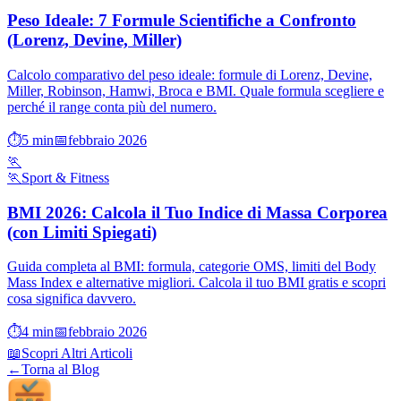
Peso Ideale: 7 Formule Scientifiche a Confronto
(Lorenz, Devine, Miller)
Calcolo comparativo del peso ideale: formule di Lorenz, Devine,
Miller, Robinson, Hamwi, Broca e BMI. Quale formula scegliere e
perché il range conta più del numero.
⏱️
5
min
📅
febbraio 2026
🏃
🏃
Sport & Fitness
BMI 2026: Calcola il Tuo Indice di Massa Corporea
(con Limiti Spiegati)
Guida completa al BMI: formula, categorie OMS, limiti del Body
Mass Index e alternative migliori. Calcola il tuo BMI gratis e scopri
cosa significa davvero.
⏱️
4
min
📅
febbraio 2026
📖
Scopri Altri Articoli
←
Torna al Blog