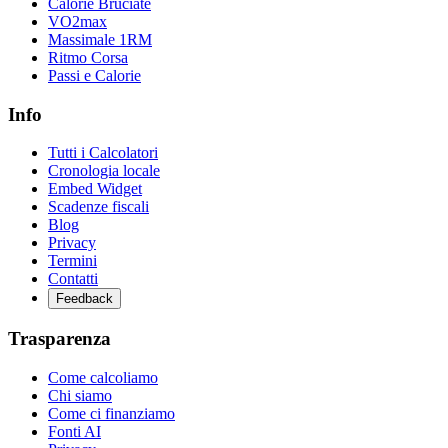
Calorie Bruciate
VO2max
Massimale 1RM
Ritmo Corsa
Passi e Calorie
Info
Tutti i Calcolatori
Cronologia locale
Embed Widget
Scadenze fiscali
Blog
Privacy
Termini
Contatti
Feedback
Trasparenza
Come calcoliamo
Chi siamo
Come ci finanziamo
Fonti AI