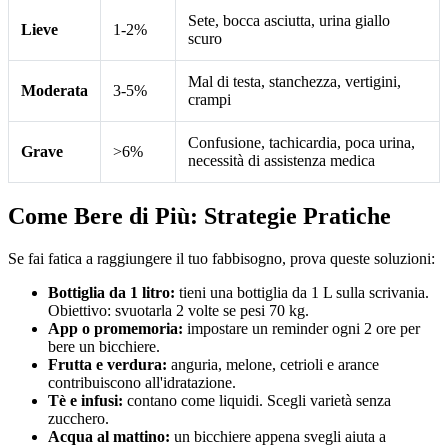
Sete, bocca asciutta, urina giallo
Lieve
1-2%
scuro
Mal di testa, stanchezza, vertigini,
Moderata
3-5%
crampi
Confusione, tachicardia, poca urina,
Grave
>6%
necessità di assistenza medica
Come Bere di Più: Strategie Pratiche
Se fai fatica a raggiungere il tuo fabbisogno, prova queste soluzioni:
Bottiglia da 1 litro:
tieni una bottiglia da 1 L sulla scrivania.
Obiettivo: svuotarla 2 volte se pesi 70 kg.
App o promemoria:
impostare un reminder ogni 2 ore per
bere un bicchiere.
Frutta e verdura:
anguria, melone, cetrioli e arance
contribuiscono all'idratazione.
Tè e infusi:
contano come liquidi. Scegli varietà senza
zucchero.
Acqua al mattino:
un bicchiere appena svegli aiuta a