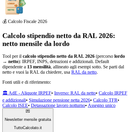
💰 Calcolo Fiscale 2026
Calcolo stipendio netto da RAL 2026:
netto mensile da lordo
Tool per il
calcolo stipendio netto da RAL 2026
(percorso
lordo
→ netto
): IRPEF, INPS, detrazioni e addizionali. Default
dipendente a
13 mensilità
, allineato agli esempi sotto. Se parti dal
netto e vuoi la RAL da chiedere, usa
RAL da netto
.
Fonti utili e di riferimento:
🏛️ AdE - Aliquote IRPEF
•
Inverso: RAL da netto
•
Calcolo IRPEF
e addizionali
•
Simulazione pensione netta 2026
•
Calcolo TFR
•
Calcolo ISEE
•
Detassazione lavoro notturno
•
Assegno unico
💌
Newsletter mensile gratuita
TuttoCalcolato.it