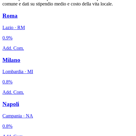
comune e dati su stipendio medio e costo della vita locale.
Roma
Lazio
·
RM
0.9
%
Add. Com.
Milano
Lombardia
·
MI
0.8
%
Add. Com.
Napoli
Campania
·
NA
0.8
%