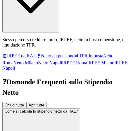
Stesso percorso reddito: lordo, IRPEF, netto in busta o pensione, e
liquidazione TFR.
🧾
IRPEF da RAL
👵
Netto da pensione
📊
TFR in busta
Netto
Roma
Netto Milano
Netto Napoli
IRPEF Roma
IRPEF Milano
IRPEF
Napoli
❓
Domande Frequenti sullo Stipendio
Netto
Chiudi tutte
Apri tutte
Come si calcola lo stipendio netto da RAL?