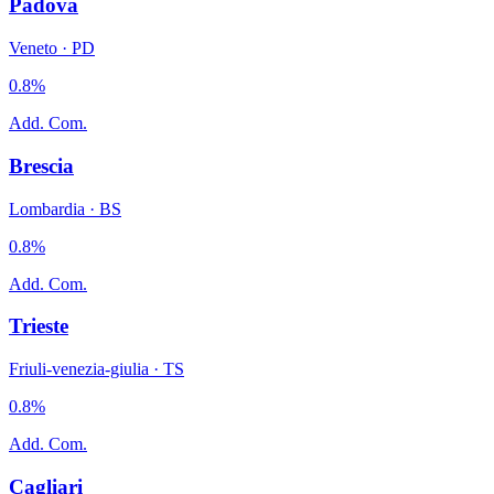
Padova
Veneto
·
PD
0.8
%
Add. Com.
Brescia
Lombardia
·
BS
0.8
%
Add. Com.
Trieste
Friuli-venezia-giulia
·
TS
0.8
%
Add. Com.
Cagliari