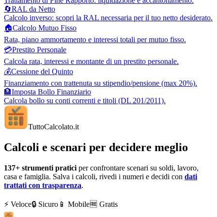
Trattamento di Fine Rapporto: liquidazione e accantonamento.
🔄
RAL da Netto
Calcolo inverso: scopri la RAL necessaria per il tuo netto desiderato.
🏠
Calcolo Mutuo Fisso
Rata, piano ammortamento e interessi totali per mutuo fisso.
💳
Prestito Personale
Calcola rata, interessi e montante di un prestito personale.
💰
Cessione del Quinto
Finanziamento con trattenuta su stipendio/pensione (max 20%).
🏦
Imposta Bollo Finanziario
Calcola bollo su conti correnti e titoli (DL 201/2011).
TuttoCalcolato
.it
Calcoli e scenari per decidere meglio
137+
strumenti pratici
per confrontare scenari su soldi, lavoro,
casa e famiglia. Salva i calcoli, rivedi i numeri e decidi con
dati
trattati con trasparenza
.
⚡ Veloce
🔒 Sicuro
📱 Mobile
🆓 Gratis