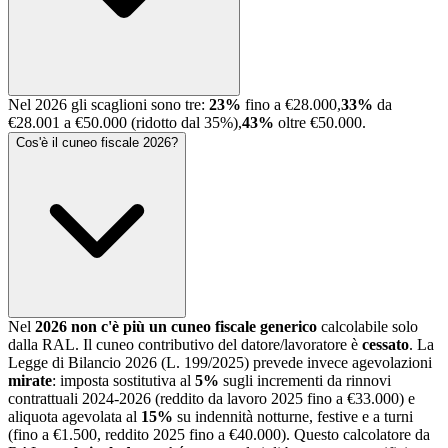
Nel 2026 gli scaglioni sono tre:
23%
fino a €28.000,
33%
da
€28.001 a €50.000 (ridotto dal 35%),
43%
oltre €50.000.
Cos'è il cuneo fiscale 2026?
Nel
2026 non c'è più un cuneo fiscale generico
calcolabile solo
dalla RAL. Il cuneo contributivo del datore/lavoratore è
cessato
. La
Legge di Bilancio 2026 (L. 199/2025) prevede invece agevolazioni
mirate
: imposta sostitutiva al
5%
sugli incrementi da rinnovi
contrattuali 2024-2026 (reddito da lavoro 2025 fino a €33.000) e
aliquota agevolata al
15%
su indennità notturne, festive e a turni
(fino a €1.500, reddito 2025 fino a €40.000). Questo calcolatore da