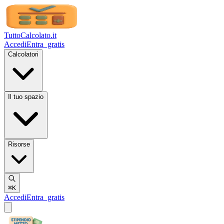
TuttoCalcolato
.it
Accedi
Entra
gratis
Calcolatori
Il tuo spazio
Risorse
⌘K
Accedi
Entra
gratis