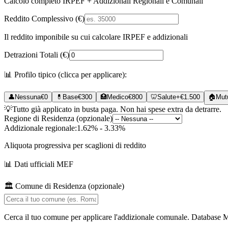
Calcolo completo IRPEF + Addizionali Regionali e Comunali
Reddito Complessivo (€)
Il reddito imponibile su cui calcolare IRPEF e addizionali
Detrazioni Totali (€)
📊 Profilo tipico (clicca per applicare):
👤
Nessuna
€
0
💊
Base
€
300
🏥
Medico
€
800
🦷
Salute+
€
1.500
🏠
Mut
💡
Tutto già applicato in busta paga. Non hai spese extra da detrarre.
Regione di Residenza (opzionale)
Addizionale regionale:
1.62% - 3.33%
Aliquota progressiva per scaglioni di reddito
📊 Dati ufficiali MEF
🏛️ Comune di Residenza (opzionale)
Cerca il tuo comune per applicare l'addizionale comunale. Database 