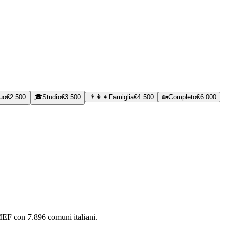
uo
€
2.500
🎓
Studio
€
3.500
👨‍👩‍👧
Famiglia
€
4.500
🏡
Completo
€
6.000
MEF con 7.896 comuni italiani.