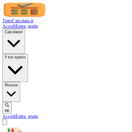
TuttoCalcolato
.it
Accedi
Entra
gratis
Calcolatori
Il tuo spazio
Risorse
⌘K
Accedi
Entra
gratis